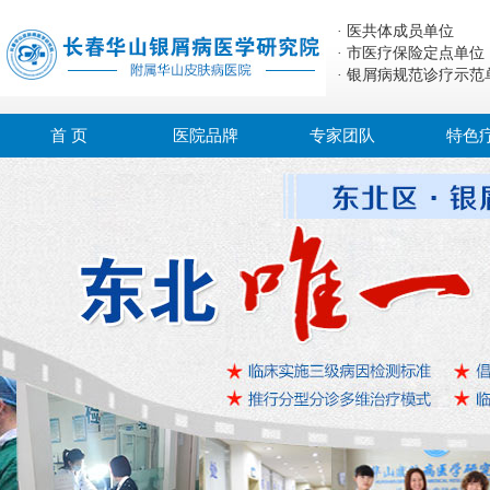
· 医共体成员单位
· 市医疗保险定点单位
· 银屑病规范诊疗示范
首 页
医院品牌
专家团队
特色