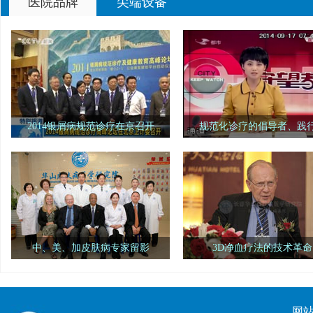
医院品牌
尖端设备
2014银屑病规范诊疗在京召开
规范化诊疗的倡导者、践
中华中医药学会主办的"2014银屑病
"银屑病规范诊疗示范单位"
规范诊疗及健康教育高峰论坛"在北京卫
省长春市"长春华山银屑病医学研
计委(原国家卫生部)隆重召开
院"荣誉入选。
中、美、加皮肤病专家留影
3D净血疗法的技术革命
美国华盛顿大学医学院皮肤中心、
世界308之父伯纳德葛菲教授
美国西雅图皮肤中心、加拿大多伦多医
崇3D净血疗法，3D净血疗法的临
院、长春华山医院留影
带来一场新的技术革命
网