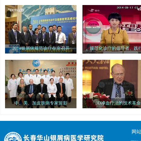
2014银屑病规范诊疗在京召开
规范化诊疗的倡导者、践
中华中医药学会主办的"2014银屑病
"银屑病规范诊疗示范单位"
规范诊疗及健康教育高峰论坛"在北京卫
省长春市"长春华山银屑病医学研
计委(原国家卫生部)隆重召开
院"荣誉入选。
中、美、加皮肤病专家留影
3D净血疗法的技术革命
美国华盛顿大学医学院皮肤中心、
世界308之父伯纳德葛菲教授
美国西雅图皮肤中心、加拿大多伦多医
崇3D净血疗法，3D净血疗法的临
院、长春华山医院留影
带来一场新的技术革命
网