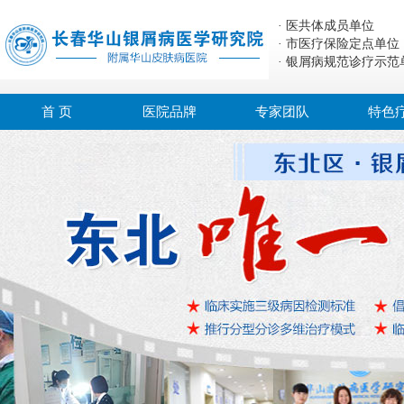
· 医共体成员单位
· 市医疗保险定点单位
· 银屑病规范诊疗示范
首 页
医院品牌
专家团队
特色