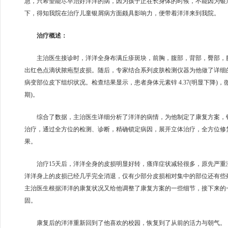
急，只希望能尽早治好洋洋的病，因为孩子正在长身体的时候，不能因为银
下，得知我院在治疗儿童银屑病方面颇具影响力，便带着洋洋来到我院。
治疗概述：
主治医生接诊时，洋洋全身布满丘疹斑块，前胸，腹部，背部，臀部，腹
出红色点滴状脓疱型皮损。随后，专家结合系列皮肤检测仪器为他做了详细
病变部位皮下组织状况。检查结果显示，患者身体元素锌 4.37(明显下降)
期)。
综合了数据，主治医生详细分析了洋洋的病情，为他制定了康复方案，针
治疗，通过全方位的检测、诊断，精确锁定病因，展开立体治疗，全方位修
果。
治疗15天后，洋洋全身的皮损明显好转，瘙痒症状减轻很多，原先严重
洋洋身上的皮损已经几乎完全消退，仅有少部分皮损相对集中的部位还有些
主治医生根据洋洋的康复状况又给他调整了康复方案的一些细节，接下来的
固。
康复后的洋洋重新回到了他喜欢的校园，恢复到了从前的活力与朝气。