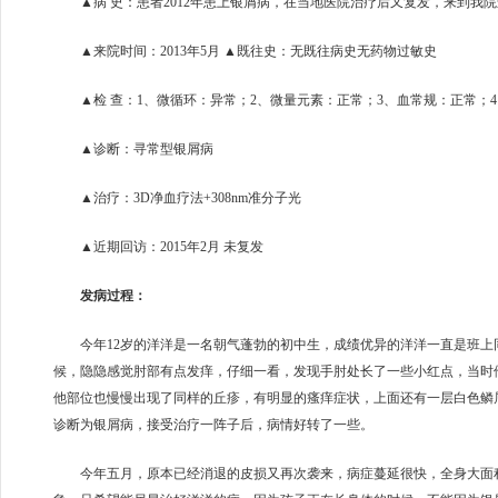
▲病 史：患者2012年患上银屑病，在当地医院治疗后又复发，来到我院
▲来院时间：2013年5月 ▲既往史：无既往病史无药物过敏史
▲检 查：1、微循环：异常；2、微量元素：正常；3、血常规：正常；
▲诊断：寻常型银屑病
▲治疗：3D净血疗法+308nm准分子光
▲近期回访：2015年2月 未复发
发病过程：
今年12岁的洋洋是一名朝气蓬勃的初中生，成绩优异的洋洋一直是班上
候，隐隐感觉肘部有点发痒，仔细一看，发现手肘处长了一些小红点，当时
他部位也慢慢出现了同样的丘疹，有明显的瘙痒症状，上面还有一层白色鳞
诊断为银屑病，接受治疗一阵子后，病情好转了一些。
今年五月，原本已经消退的皮损又再次袭来，病症蔓延很快，全身大面积