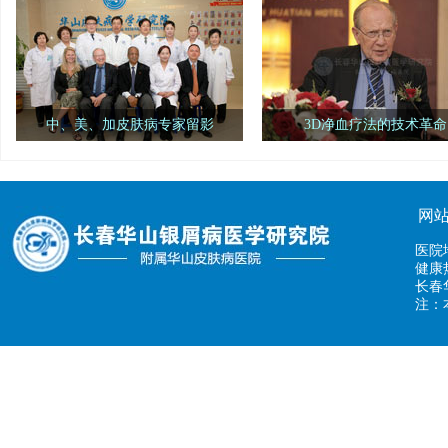
计委(原国家卫生部)隆重召开
院"荣誉入选。
中、美、加皮肤病专家留影
3D净血疗法的技术革命
美国华盛顿大学医学院皮肤中心、
世界308之父伯纳德葛菲教授
美国西雅图皮肤中心、加拿大多伦多医
崇3D净血疗法，3D净血疗法的临
院、长春华山医院留影
带来一场新的技术革命
网
医院
健康热
长春
注：