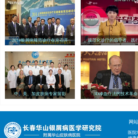
2014银屑病规范诊疗在京召开
规范化诊疗的倡导者、践
中华中医药学会主办的"2014银屑病
"银屑病规范诊疗示范单位"
规范诊疗及健康教育高峰论坛"在北京卫
省长春市"长春华山银屑病医学研
计委(原国家卫生部)隆重召开
院"荣誉入选。
中、美、加皮肤病专家留影
3D净血疗法的技术革命
美国华盛顿大学医学院皮肤中心、
世界308之父伯纳德葛菲教授
美国西雅图皮肤中心、加拿大多伦多医
崇3D净血疗法，3D净血疗法的临
院、长春华山医院留影
带来一场新的技术革命
网
医院