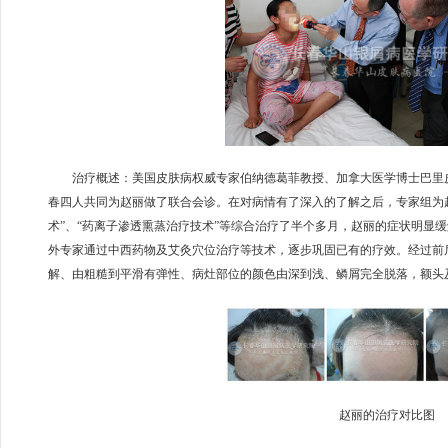
治疗概述：美国皮肤病权威专家伯纳德葛菲教授、加拿大医学博士巴里皮
春四人共同为赵丽做了联合会诊。在对病情有了深入的了解之后，专家组为赵丽采
术”、“药离子渗透熏蒸治疗技术”等综合治疗了半个多月，赵丽的症状明显
外专家通过中西药物及艾灸穴位治疗等技术，逐步巩固已有的疗效。经过前
解、由粗糙到平滑有弹性、病灶部位的颜色由深到浅、鳞屑完全脱落，额头
赵丽的治疗对比图