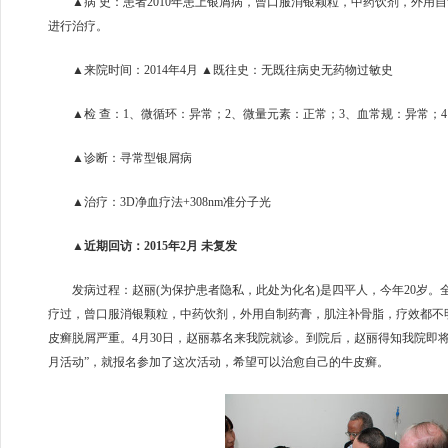
▲病 史：患者2010年患上银屑病，曾口服消银颗粒，中药饮剂，外用
进行治疗。
▲来院时间：2014年4月 ▲既往史：无既往病史无药物过敏史
▲检 查：1、微循环：异常；2、微量元素：正常；3、血常规：异常；
▲诊断：寻常型银屑病
▲治疗：3D净血疗法+308nm准分子光
▲近期回访：2015年2月 未复发
发病过程：赵丽(为保护患者隐私，此处为化名)是四平人，今年20岁。
疗过，曾口服消银颗粒，中药饮剂，外用自制药膏，肌注补骨脂，疗效都不明
皮癣脱屑严重。4月30日，赵丽慕名来我院就诊。到院后，赵丽得知我院即将
月活动”，就报名参加了这次活动，希望可以治愈自己的牛皮癣。